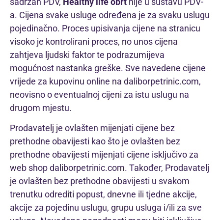
sadržan PDV,
Healthy life obrt
nije u sustavu PDV-
a. Cijena svake usluge određena je za svaku uslugu
pojedinačno. Proces upisivanja cijene na stranicu
visoko je kontrolirani proces, no unos cijena
zahtjeva ljudski faktor te podrazumijeva
mogućnost nastanka greške. Sve navedene cijene
vrijede za kupovinu online na daliborpetrinic.com,
neovisno o eventualnoj cijeni za istu uslugu na
drugom mjestu.
Prodavatelj je ovlašten mijenjati cijene bez
prethodne obavijesti kao što je ovlašten bez
prethodne obavijesti mijenjati cijene isključivo za
web shop daliborpetrinic.com. Također, Prodavatelj
je ovlašten bez prethodne obavijesti u svakom
trenutku odrediti popust, dnevne ili tjedne akcije,
akcije za pojedinu uslugu, grupu usluga i/ili za sve