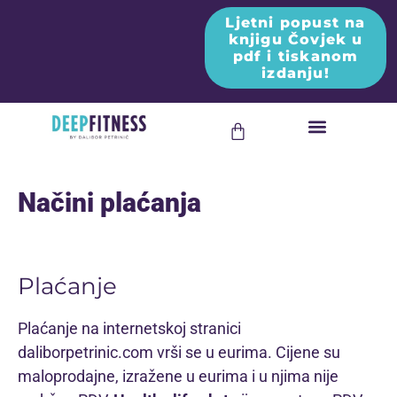
Ljetni popust na
knjigu Čovjek u
pdf i tiskanom
izdanju!
Načini plaćanja
Plaćanje
Plaćanje na internetskoj stranici
daliborpetrinic.com vrši se u eurima. Cijene su
maloprodajne, izražene u eurima i u njima nije